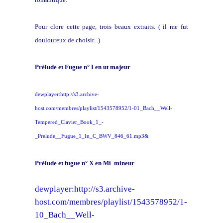
Pour clore cette page, trois beaux extraits. ( il me fut
douloureux de choisir...)
Prélude et Fugue n° I en ut majeur
dewplayer:http://s3.archive-
host.com/membres/playlist/1543578952/1-01_Bach__Well-
Tempered_Clavier_Book_1_-
_Prelude__Fugue_1_In_C_BWV_846_61.mp3&
Prélude et fugue n° X en Mi mineur
dewplayer:http://s3.archive-
host.com/membres/playlist/1543578952/1-
10_Bach__Well-