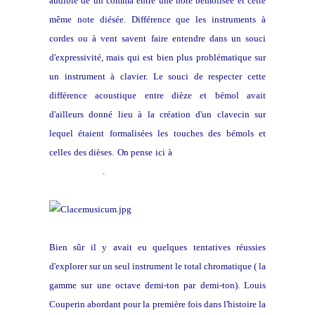
audible de un comma entre une note bémolisée et cette
même note diésée. Différence que les instruments à
cordes ou à vent savent faire entendre dans un souci
d'expressivité, mais qui est bien plus problématique sur
un instrument à clavier. Le souci de respecter cette
différence acoustique entre dièze et bémol avait
d'ailleurs donné lieu à la création d'un clavecin sur
lequel étaient formalisées les touches des bémols et
celles des dièses.
On pense ici à
Nicola Vicentino et son
archicembalo
.
Bien sûr il y avait eu quelques tentatives réussies
d'explorer sur un seul instrument le total chromatique ( la
gamme sur une octave demi-ton par demi-ton). Louis
Couperin abordant pour la première fois dans l'histoire la