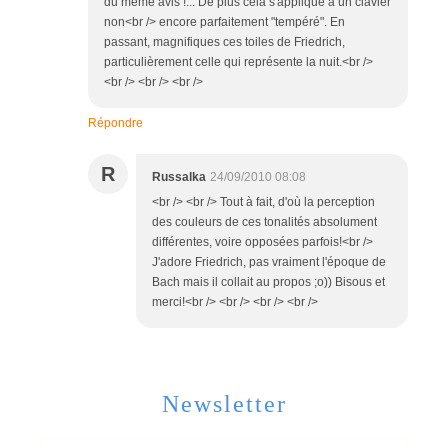
du même avis !... De plus cela s'applique à un clavier
non<br /> encore parfaitement "tempéré". En
passant, magnifiques ces toiles de Friedrich,
particulièrement celle qui représente la nuit.<br />
<br /> <br /> <br />
Répondre
R
Russalka
24/09/2010 08:08
<br /> <br /> Tout à fait, d'où la perception
des couleurs de ces tonalités absolument
différentes, voire opposées parfois!<br />
J'adore Friedrich, pas vraiment l'époque de
Bach mais il collait au propos ;o)) Bisous et
merci!<br /> <br /> <br /> <br />
Newsletter