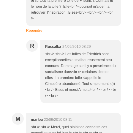
et surtout la première toile de Friedrich. Connais tu
le nom de la toile ? Elle<br /> pourrait m'aider à
retrouver l'inspiration . Bises<br /> <br /> <br /> <br
/>
Répondre
R
Russalka
24/09/2010 08:29
<br /> <br /> Les toiles de Friedrich sont
exceptionnelles et malheureusement peu
connues. Dommage car il y a prescience du
suréalisme dans<br /> certaines d'entre
elles. La première toile s'appelle le
Cimetière abandonné. Tout simplement ;o))
<br /> Bises et merci Aimela!<br /> <br /> <br
/> <br />
M
marlou
23/09/2010 08:11
<br /> <br /> Merci, quel plaisir de connaitre ces
merveilles avec toi !<br /> <br /> <br /> <br />