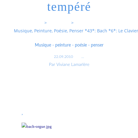
tempéré
Entrevoixnues
>
Categories
>
Musique, Peinture, Poésie, Penser *43*: Bach *6*: Le Clavi
Musique - peinture - poésie - penser
22.09.2010
…
Par Viviane Lamarlère
,