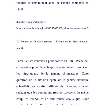
tonalité de Fa# mineur avec sa Pavane composée en
1650,
dewplayer:http://s3.archive-
host.com/membres/playlist/1543578952/3_Musique_renaissance/2
-
20_Pavane_en_fa_diese_mineur___Pavane_en_fa_diese_mineur.
mp3&
Purcell et ses Fantaisies pour cordes en 1680, Pachelbel
et ses suites pour clavecin qui en abordaient dix-sept sur
les vingt-quatre de la gamme chromatique. Cette
question de la division égale de la gamme naturelle
échauffait les esprits brillants de l'époque, chacun
sachant que les compromis trouvés privaient du même
coup les intervalles de leur pureté acoustique. Pour