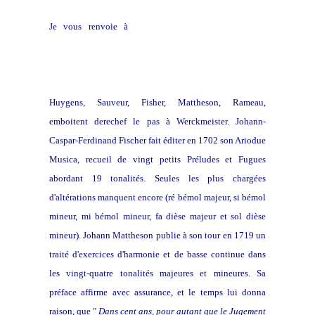
Je vous renvoie à
un très intéressant tableau de
signification des tonalités et leur orchestration possible
selon ( entre autres) Charpentier, Rameau, Mattheson
Huygens, Sauveur, Fisher, Mattheson, Rameau,
emboitent derechef le pas à Werckmeister. Johann-
Caspar-Ferdinand Fischer fait éditer en 1702 son Ariodue
Musica, recueil de vingt petits Préludes et Fugues
abordant 19 tonalités. Seules les plus chargées
d'altérations manquent encore (ré bémol majeur, si bémol
mineur, mi bémol mineur, fa dièse majeur et sol dièse
mineur). Johann Mattheson publie à son tour en 1719 un
traité d'exercices d'harmonie et de basse continue dans
les vingt-quatre tonalités majeures et mineures. Sa
préface affirme avec assurance, et le temps lui donna
raison, que "
Dans cent ans, pour autant que le Jugement