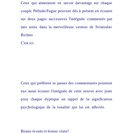
Ceux qui aimeraient en savoir davantage sur chaque
couple Prélude/Fugue peuvent dès à présent en écouter
sur deux pages successives l'intégrale commentée par
mes soins
dans la merveilleuse version de Sviatoslav
Richter.
C'est ici:
Préludes et Fugues I à XII
Préludes et Fugues XIII à XXIV
Ceux qui préfèrent se passer des commentaires pourront
eux aussi écouter l'intégrale de cette oeuvre avec juste
pour chaque dyptique un rappel de la signification
La
psychologique de la tonalité qui lui est affectée.
play-list est ici.
Bonne écoute et bonne visite!