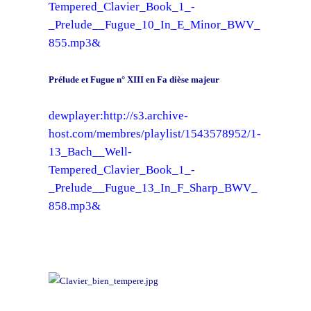
Tempered_Clavier_Book_1_-
_Prelude__Fugue_10_In_E_Minor_BWV_
855.mp3&
Prélude et Fugue n° XIII en Fa dièse majeur
dewplayer:http://s3.archive-
host.com/membres/playlist/1543578952/1-
13_Bach__Well-
Tempered_Clavier_Book_1_-
_Prelude__Fugue_13_In_F_Sharp_BWV_
858.mp3&