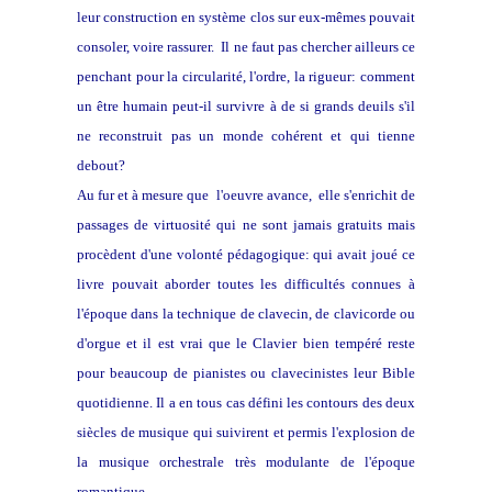
leur construction en système clos sur eux-mêmes pouvait
consoler, voire rassurer. Il ne faut pas chercher ailleurs ce
penchant pour la circularité, l'ordre, la rigueur: comment
un être humain peut-il survivre à de si grands deuils s'il
ne reconstruit pas un monde cohérent et qui tienne
debout?
Au fur et à mesure que l'oeuvre avance, elle s'enrichit de
passages de virtuosité qui ne sont jamais gratuits mais
procèdent d'une volonté pédagogique: qui avait joué ce
livre pouvait aborder toutes les difficultés connues à
l'époque dans la technique de clavecin, de clavicorde ou
d'orgue et il est vrai que le Clavier bien tempéré reste
pour beaucoup de pianistes ou clavecinistes leur Bible
quotidienne. Il a en tous cas défini les contours des deux
siècles de musique qui suivirent et permis l'explosion de
la musique orchestrale très modulante de l'époque
romantique.