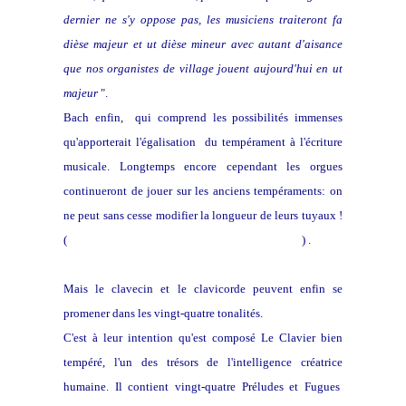
dernier ne s'y oppose pas, les musiciens traiteront fa
dièse majeur et ut dièse mineur avec autant d'aisance
que nos organistes de village jouent aujourd'hui en ut
majeur
".
Bach enfin, qui comprend les possibilités immenses
qu'apporterait l'égalisation du tempérament à l'écriture
musicale. Longtemps encore cependant les orgues
continueront de jouer sur les anciens tempéraments: on
ne peut sans cesse modifier la longueur de leurs tuyaux !
(
Sur ce sujet une page délicieuse de Dom Bedos
) .
Mais le clavecin et le clavicorde peuvent enfin se
promener dans les vingt-quatre tonalités.
C'est à leur intention qu'est composé Le Clavier bien
tempéré, l'un des trésors de l'intelligence créatrice
humaine. Il contient vingt-quatre Préludes et Fugues