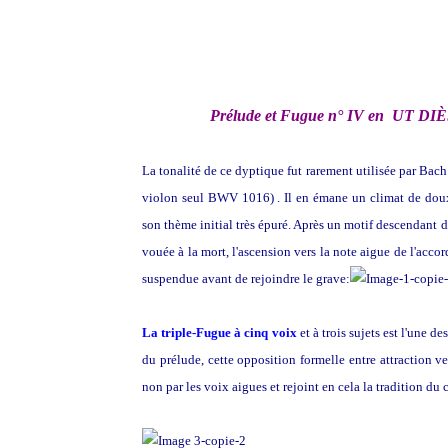
Prélude et Fugue n° IV en UT
La tonalité de ce dyptique fut rarement utilisée par Bac
violon seul BWV 1016) . Il en émane un climat de doux
son thème initial très épuré. Après un motif descendant 
vouée à la mort, l'ascension vers la note aigue de l'accord
suspendue avant de rejoindre le grave:
La triple-Fugue à cinq voix
et à trois sujets est l'une 
du prélude, cette opposition formelle entre attraction ver
non par les voix aigues et rejoint en cela la tradition du