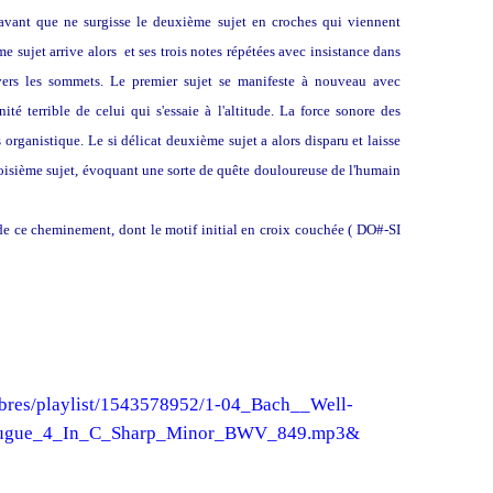
avant que ne surgisse le deuxième sujet en croches qui viennent
me sujet arrive alors et ses trois notes répétées avec insistance dans
 vers les sommets. Le premier sujet se manifeste à nouveau avec
é terrible de celui qui s'essaie à l'altitude. La force sonore des
organistique. Le si délicat deuxième sujet a alors disparu et laisse
 troisième sujet, évoquant une sorte de quête douloureuse de l'humain
de ce cheminement, dont le motif initial en croix couchée ( DO#-SI
mbres/playlist/1543578952/1-04_Bach__Well-
_Fugue_4_In_C_Sharp_Minor_BWV_849.mp3&