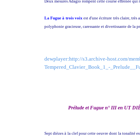
Deux mesures Adagio rompent cette course effrenée qui re
La Fugue à trois voix
est d'une écriture très claire, trè
polyphonie gracieuse, caressante et divertissante de la pr
dewplayer:http://s3.archive-host.com/me
Tempered_Clavier_Book_1_-_Prelude_
Prélude et Fugue n° III en UT
Sept dièzes à la clef pour cette oeuvre dont la tonalité e