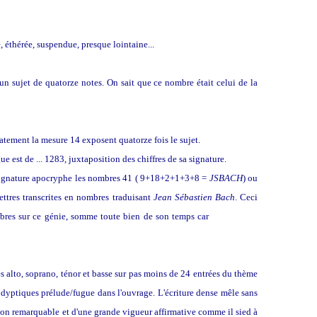
e, éthérée, suspendue, presque lointaine...
 un sujet de quatorze notes. On sait que ce nombre était celui de la
tement la mesure 14 exposent quatorze fois le sujet.
ue est de ... 1283, juxtaposition des chiffres de sa signature.
 signature apocryphe les nombres 41 ( 9+18+2+1+3+8 =
JSBACH
) ou
ettres transcrites en nombres traduisant
Jean Sébastien Bach
. Ceci
ombres sur ce génie, somme toute bien de son temps car
la gématrie
es alto, soprano, ténor et basse sur pas moins de 24 entrées du thème
de dyptiques prélude/fugue dans l'ouvrage. L'écriture dense mêle sans
sion remarquable et d'une grande vigueur affirmative comme il sied à