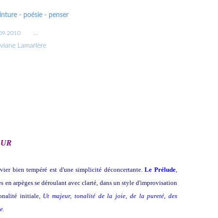
nture - poésie - penser
09.2010
…
iviane Lamarlère
AJEUR
vier bien tempéré est d'une simplicité déconcertante.
Le Prélude
,
es en arpèges se déroulant avec clarté, dans un style d'improvisation
nalité initiale,
Ut majeur, tonalité de la joie, de la pureté, des
e.