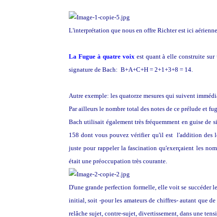
L'interprétation que nous en offre Richter est ici aérienn
La Fugue à quatre voix
est quant à elle construite sur
signature de Bach:
B+A+C+H = 2+1+3+8 = 14.
Autre exemple: les quatorze mesures
qui suivent immédia
Par ailleurs le nombre total des notes de ce prélude et fug
Bach utilisait également très fréquemment en guise de
158 dont vous pouvez vérifier qu'il est l'addition des l
juste pour rappeler la fascination qu'exerçaient les n
était une préoccupation très courante.
D'une grande perfection formelle, elle voit se succéder l
initial, soit -pour les amateurs de chiffres- autant que 
relâche sujet, contre-sujet, divertissement, dans une ten