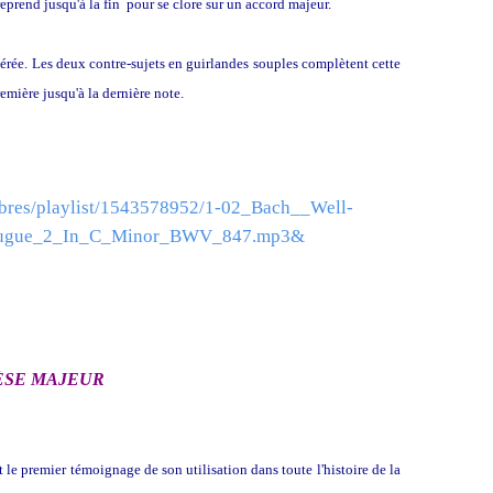
prend jusqu'à la fin pour se clore sur un accord majeur.
s aérée. Les deux contre-sujets en guirlandes souples complètent cette
emière jusqu'à la dernière note.
mbres/playlist/1543578952/1-02_Bach__Well-
_Fugue_2_In_C_Minor_BWV_847.mp3&
 DIÈSE MAJEUR
st le premier témoignage de son utilisation dans toute l'histoire de la