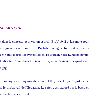
 DIÈSE MINEUR
h ( dans le concerto pour violon et orch. BWV 1042 et la sonate pour
 et grave recueillement.
Le Prélude
partage entre les deux mains
de 6 notes, lesquelles symbolisaient pour Bach notre humaine nature
 fait effet d'une libération temporaire, et ce d'autant plus qu'elle est
des deux fugues à cinq voix du recueil. Elle y développe l'esprit même
s le bas/travail de l'élévation. Le sujet y est exposé par la basse et
 cantus firmus médiéval.