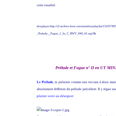
cette tonalité.
dewplayer:http://s3.archive-host.com/membres/playlist/15435
_Prelude__Fugue_1_In_C_BWV_846_61.mp3&
Prélude et Fugue n° II en UT M
Le Prélude
, se présente comme une toccata à deux main
absolument différent du prélude précédent. Il y règne une
plainte voire au désespoir.