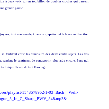
on à deux voix sur un tourbillon de doubles croches qui passent
une grande gaieté.
t joyeux, tout contenu déjà dans le grupetto qui la lance en direction
se faufilant entre les sinuosités des deux contre-sujets. Les très
t, rendant le sentiment de contrepoint plus ardu encore. Sans nul
é technique élevée de tout l'ouvrage.
mbres/playlist/1543578952/1-03_Bach__Well-
_Fugue_3_In_C_Sharp_BWV_848.mp3&