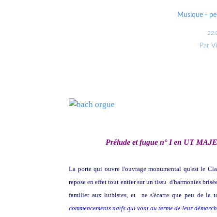
Musique - pei
22.
Par V
Prélude et fugue n° I en UT M
La porte qui ouvre l'ouvrage monumental qu'est le Cla
repose en effet tout entier sur un tissu d'harmonies brisé
familier aux luthistes, et ne s'écarte que peu de la to
commencements naïfs qui vont au terme de leur démarch