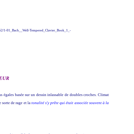
78952/1-01_Bach__Well-Tempered_Clavier_Book_1_-
INEUR
s égales basée sur un dessin inlassable de doubles croches. Climat
 sorte de rage et la
tonalité s'y prête qui était associée souvent à la