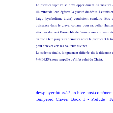
Le premier sujet va se développer durant 35 mesures 
illuminer de leur légèreté la gravité du début. Le troisiè
l'aigu (symbolisme divin) voudraient conduire l'être
puissance dans le grave, comme pour rappeller l'humanit
attaques donne à l'ensemble de l'oeuvre une couleur très 
en tête à tête jusqu'aux dernières notes le premier et le
pour s'élever vers les hauteurs divines.
La cadence finale, longuement différée, dit le dilemme 
#-MI-RÉ#) nous rappelle qu'il fut celui du Christ.
dewplayer:http://s3.archive-host.com/me
Tempered_Clavier_Book_1_-_Prelude_