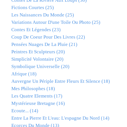
Contes De La Rivière Aux Loups
(30)
Fictions Courtes
(25)
Les Naissances Du Monde
(25)
Variations Autour D'une Toile Ou Photo
(25)
Contes Et Légendes
(23)
Coup De Coeur Pour Des Livres
(22)
Pensées Nuages De La Pluie
(21)
Peintres Et Sculpteurs
(20)
Simplicité Volontaire
(20)
Symbolique Universelle
(20)
Afrique
(18)
Auvergne Un Périple Entre Fleurs Et Silence
(18)
Mes Philosophes
(18)
Les Quatre Elements
(17)
Mystérieuse Bretagne
(16)
Ecoute...
(14)
Entre La Pierre Et L'eau: L'espagne Du Nord
(14)
Ecorces Du Monde
(13)