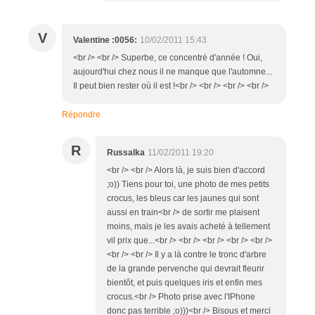
V
Valentine :0056:
10/02/2011 15:43
<br /> <br /> Superbe, ce concentré d'année ! Oui,
aujourd'hui chez nous il ne manque que l'automne...
Il peut bien rester où il est !<br /> <br /> <br /> <br />
Répondre
R
Russalka
11/02/2011 19:20
<br /> <br /> Alors là, je suis bien d'accord
;o)) Tiens pour toi, une photo de mes petits
crocus, les bleus car les jaunes qui sont
aussi en train<br /> de sortir me plaisent
moins, mais je les avais acheté à tellement
vil prix que...<br /> <br /> <br /> <br /> <br />
<br /> <br /> Il y a là contre le tronc d'arbre
de la grande pervenche qui devrait fleurir
bientôt, et puis quelques iris et enfin mes
crocus.<br /> Photo prise avec l'IPhone
donc pas terrible ;o)))<br /> Bisous et merci