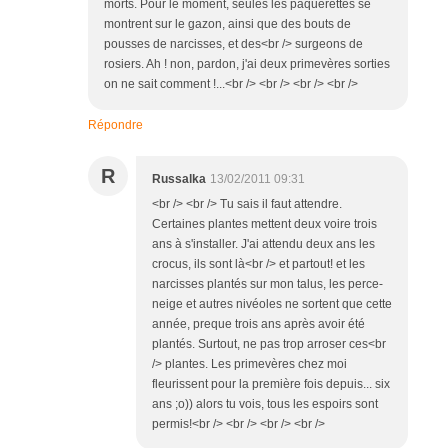
morts. Pour le moment, seules les pâquerettes se
montrent sur le gazon, ainsi que des bouts de
pousses de narcisses, et des<br /> surgeons de
rosiers. Ah ! non, pardon, j'ai deux primevères sorties
on ne sait comment !...<br /> <br /> <br /> <br />
Répondre
R
Russalka
13/02/2011 09:31
<br /> <br /> Tu sais il faut attendre.
Certaines plantes mettent deux voire trois
ans à s'installer. J'ai attendu deux ans les
crocus, ils sont là<br /> et partout! et les
narcisses plantés sur mon talus, les perce-
neige et autres nivéoles ne sortent que cette
année, preque trois ans après avoir été
plantés. Surtout, ne pas trop arroser ces<br
/> plantes. Les primevères chez moi
fleurissent pour la première fois depuis... six
ans ;o)) alors tu vois, tous les espoirs sont
permis!<br /> <br /> <br /> <br />