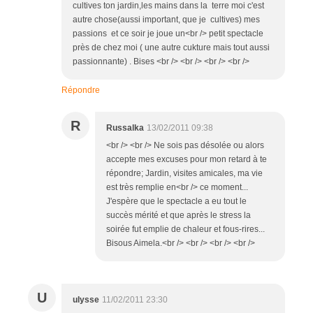
cultives ton jardin,les mains dans la terre moi c'est
autre chose(aussi important, que je cultives) mes
passions et ce soir je joue un<br /> petit spectacle
près de chez moi ( une autre cukture mais tout aussi
passionnante) . Bises <br /> <br /> <br /> <br />
Répondre
R
Russalka
13/02/2011 09:38
<br /> <br /> Ne sois pas désolée ou alors
accepte mes excuses pour mon retard à te
répondre; Jardin, visites amicales, ma vie
est très remplie en<br /> ce moment...
J'espère que le spectacle a eu tout le
succès mérité et que après le stress la
soirée fut emplie de chaleur et fous-rires...
Bisous Aimela.<br /> <br /> <br /> <br />
U
ulysse
11/02/2011 23:30