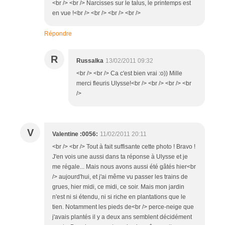
<br /> <br /> Narcisses sur le talus, le printemps est
en vue !<br /> <br /> <br /> <br />
Répondre
R
Russalka
13/02/2011 09:32
<br /> <br /> Ca c'est bien vrai :o)) Mille
merci fleuris Ulysse!<br /> <br /> <br /> <br
/>
V
Valentine :0056:
11/02/2011 20:11
<br /> <br /> Tout à fait suffisante cette photo ! Bravo !
J'en vois une aussi dans ta réponse à Ulysse et je
me régale... Mais nous avons aussi été gâtés hier<br
/> aujourd'hui, et j'ai même vu passer les trains de
grues, hier midi, ce midi, ce soir. Mais mon jardin
n'est ni si étendu, ni si riche en plantations que le
tien. Notamment les pieds de<br /> perce-neige que
j'avais plantés il y a deux ans semblent décidément