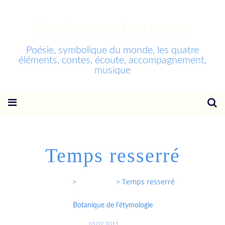
Entrevoixnues
Poésie, symbolique du monde, les quatre
éléments, contes, écoute, accompagnement,
musique
Temps resserré
Entrevoixnues
>
Categories
>
Temps resserré
Botanique de l'étymologie
10.02.2011
…