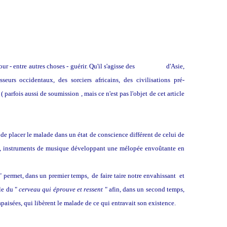
ur - entre autres choses - guérir. Qu'il s'agisse des
chamanes
d'Asie,
eurs occidentaux, des sorciers africains, des civilisations pré-
 parfois aussi de soumission , mais ce n'est pas l'objet de cet article
 de placer le malade dans un état de conscience différent de celui de
ique, instruments de musique développant une mélopée envoûtante en
" permet, dans un premier temps, de faire taire notre envahissant et
ole du "
cerveau qui éprouve et ressent
" afin, dans un second temps,
apaisées, qui libèrent le malade de ce qui entravait son existence.