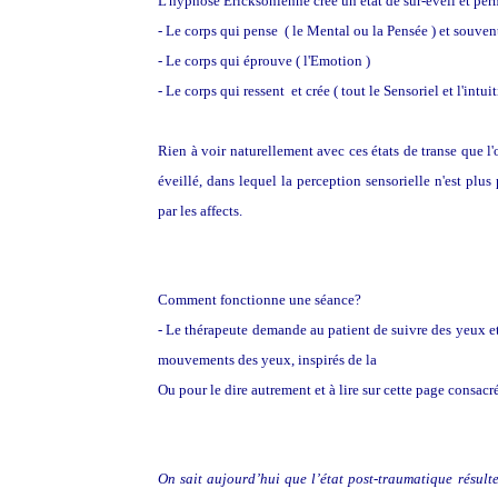
L'hypnose Ericksonienne crée un état de sur-éveil et perm
- Le corps qui pense ( le Mental ou la Pensée ) et souvent
- Le corps qui éprouve ( l'Emotion )
- Le corps qui ressent et crée ( tout le Sensoriel et l'intuiti
Rien à voir naturellement avec ces états de transe que l'
éveillé, dans lequel la perception sensorielle n'est plus
par les affects.
Comment fonctionne une séance?
- Le thérapeute demande au patient de suivre des yeux et
mouvements des yeux, inspirés de la
t
echnique de l'E
Ou pour le dire autrement et à lire sur cette page consacr
On sait aujourd’hui que l’état post-traumatique résult