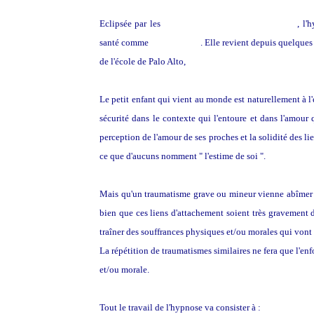
Eclipsée par les
thérapies d'inspiration freudienne
, l'
santé comme
Pierre Janet
. Elle revient depuis quelques
de l'école de Palo Alto,
Milton Erickson.
Le petit enfant qui vient au monde est naturellement à l'é
sécurité dans le contexte qui l'entoure et dans l'amour 
perception de l'amour de ses proches et la solidité des li
ce que d'aucuns nomment " l'estime de soi ".
Mais qu'un traumatisme grave ou mineur vienne abîmer cet
bien que ces liens d'attachement soient très gravement déc
traîner des souffrances physiques et/ou morales qui vont f
La répétition de traumatismes similaires ne fera que l'enf
et/ou morale.
Tout le travail de l'hypnose va consister à :