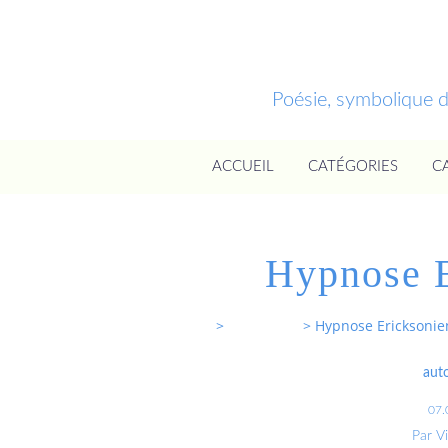
Poésie, symbolique 
ACCUEIL
CATÉGORIES
C
Hypnose E
Entrevoixnues
>
Categories
>
Hypnose Ericksoni
aut
07.
Par V