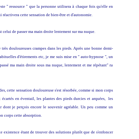
ste " ressource " que la personne utilisera à chaque fois qu'elle en
ui réactivera cette sensation de bien-être et d'autonomie.
st celui de passer ma main droite lentement sur ma nuque.
de très douloureuses crampes dans les pieds. Après une bonne demi-
abituelles d'étirements etc, je me suis mise en " auto-hypnose ", un
i passé ma main droite sous ma nuque, lentement et me répétant"
tu
es, cette sensation douloureuse s'est résorbée, comme si mon corps
 écartés en éventail, les plantes des pieds durcies et arquées, les
eur dont je perçois encore le souvenir agréable. Un peu comme un
on corps cette absorption.
tte existence étant de trouver des solutions plutôt que de s'enfoncer