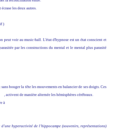
et la réconciliation entre:
 écrase les deux autres.
f )
on peut voir au music-hall. L'état d'hypnose est un état conscient et
 parasitée par les constructions du mental et le mental plus parasité
 sans bouger la tête les mouvements en balancier de ses doigts. Ces
MDR
, activent de manière alternée les hémisphères cérébraux.
ée à
la technique des mouvements alternés des yeux:
e d’une hyperactivité de l’hippocampe (souvenirs, représentations)