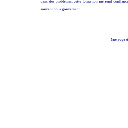
dans des problèmes, cette formation me rend confiance 
souvent nous gouvernent...
Une page d
Pour mieux comprendre la tec
Pour vous détendre, Musi