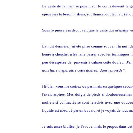
Le geste de la main se posant sur le corps devient le ge
éprouvera le besoin ( stress, souffrance, douleur etc) et q
Sous hypnose, j'ai découvert que le geste qui m'apaise e
La nuit dernière, j'ai été prise comme souvent la nuit 
heure à chercher à les faire passer avec les techniques h
peu désespérée de parvenir à calmer cette douleur. J'a
dois faire disparaître cette douleur dans tes pieds
".
Hé bien vous me croirez ou pas, mais en quelques second
l'avait aspirée. Mes doigts de pieds si douloureusement
mollets si contractés se sont relachés avec une douc
liquide est absorbé par un buvard, et je voyais de tout m
Je suis assez bluffée, je l'avoue, mais le propos dans ce