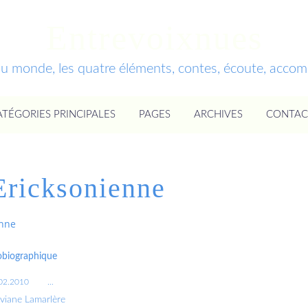
Entrevoixnues
du monde, les quatre éléments, contes, écoute, acc
ATÉGORIES PRINCIPALES
PAGES
ARCHIVES
CONTAC
ricksonienne
enne
obiographique
02.2010
…
iviane Lamarlère