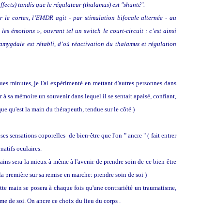
fects) tandis que le régulateur (thalamus) est "shunté".
r le cortex, l’EMDR agit - par stimulation bifocale alternée - au
es émotions », ouvrant tel un switch le court-circuit : c’est ainsi
mygdale est rétabli, d’où réactivation du thalamus et régulation
ues minutes, je l'ai expérimenté en mettant d'autres personnes dans
ir à sa mémoire un souvenir dans lequel il se sentait apaisé, confiant,
que qu'est la main du thérapeuth, tendue sur le côté )
 ses sensations coporelles de bien-être que l'on " ancre " ( fait entrer
atifs oculaires.
ains sera la mieux à même à l'avenir de prendre soin de ce bien-être
la première sur sa remise en marche: prendre soin de soi )
ette main se posera à chaque fois qu'une contrariété un traumatisme,
e de soi. On ancre ce choix du lieu du corps .