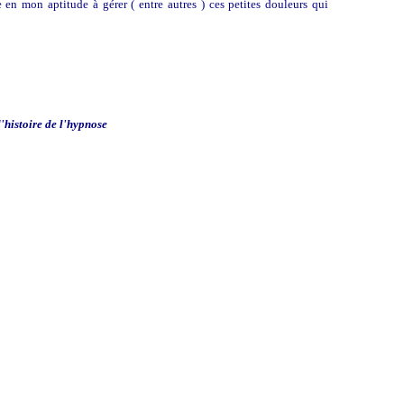
en mon aptitude à gérer ( entre autres ) ces petites douleurs qui
'histoire de l'hypnose
hnique des mouvements alternés des yeux
que, peinture, poésie, penser: Lully