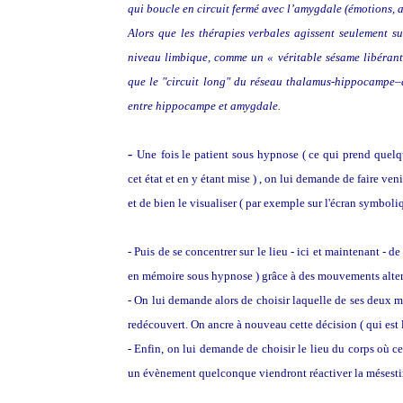
qui boucle en circuit fermé avec l’amygdale (émotions, af
Alors que les thérapies verbales agissent seulement su
niveau limbique, comme un « véritable sésame libérant l
que le "circuit long" du réseau thalamus-hippocampe–a
entre hippocampe et amygdale.
-
Une
f
ois le patient sous hypnose ( ce qui prend quelq
cet état et en y étant mise ) , on lui demande de faire ven
et de bien le visualiser ( par exemple sur l'écran symboli
- Puis de se concentrer sur le lieu - ici et maintenant - de
en mémoire sous hypnose ) grâce à des mouvements altern
- On lui demande alors de choisir laquelle de ses deux m
redécouvert. On ancre à nouveau cette décision ( qui est 
- Enfin, on lui demande de choisir le lieu du corps où c
un évènement quelconque viendront réactiver la mésestim