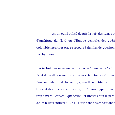
L'hypnose
est un outil utilisé depuis la nuit des temps po
d'Amérique du Nord ou d'Europe centrale, des guériss
colombiennes, tous ont eu recours à des fins de guérison (
) à l'hypnose.
Les techniques mises en oeuvre par le " thérapeute " afin
l'état de veille en sont très diverses: tam-tam en Afr
Asie, modulation de la parole, gestuelle répétitive etc.
Cet état de conscience différent, ou " transe hypnotique 
trop bavard "
cerveau qui pense
" et libérer enfin la par
de les relier à nouveau l'un à l'autre dans des conditions 