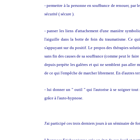
- permettre à la personne en souffrance de renouer, par l
sécurité ( sécure ).
- panser les liens d'attachement d'une manière symboliq
l'aiguille dans la botte de foin du traumatisme. Ce qui
s'appuyant sur du positif.
Le propos des thérapies soluti
sans fin des causes de sa souffrance (comme peut le fair
depuis perpète les galères et qui ne semblent pas aller mi
de ce qui l'empêche de marcher librement. En d'autres term
- lui donner un " outil " qui l'autorise à se soigner tout
grâce à l'auto-hypnose.
J'ai participé ces trois derniers jours à un séminaire de 