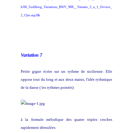
h/06_Goldberg_Variations_BWV_988__Variatio_5_a_1_Ovvero_
2_Clav.mp3&
Variation 7
Petite gigue écrite sur un rythme de sicilienne. Elle
oppose tout du long et aux deux mains, l'idée rythmique
de la danse ( les rythmes pointés)
à la formule mélodique des quatre triples croches
rapidement déroulées: