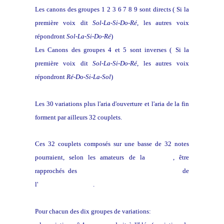
Les canons des groupes 1 2 3 6 7 8 9 sont directs ( Si la
première voix dit
Sol-La-Si-Do-Ré
, les autres voix
répondront
Sol-La-Si-Do-Ré
)
Les Canons des groupes 4 et 5 sont inverses (
Si la
première voix dit
Sol-La-Si-Do-Ré
, les autres voix
répondront
Ré-Do-Si-La-Sol
)
Les 30 variations plus l'aria d'ouverture et l'aria de la fin
forment par ailleurs 32 couplets.
Ces 32 couplets composés sur une basse de 32 notes
pourraient, selon les amateurs de la
Kabbale
, être
rapprochés des
Trente-Deux Voies de la Sagesse
de
l'
Arbre des Sephiroth
.
Pour chacun des dix groupes de variations: