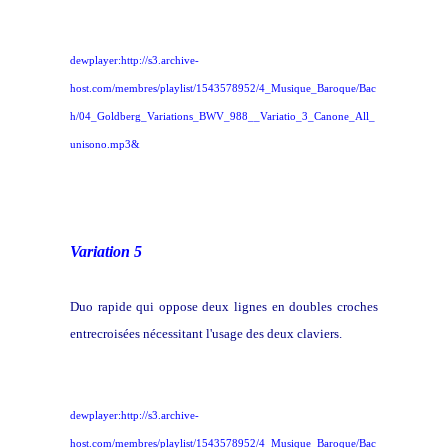
dewplayer:http://s3.archive-
host.com/membres/playlist/1543578952/4_Musique_Baroque/Bac
h/04_Goldberg_Variations_BWV_988__Variatio_3_Canone_All_
unisono.mp3&
Variation 5
Duo rapide qui oppose deux lignes en doubles croches
entrecroisées nécessitant l'usage des deux claviers.
dewplayer:http://s3.archive-
host.com/membres/playlist/1543578952/4_Musique_Baroque/Bac