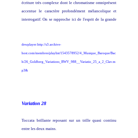
écriture très complexe dont le chromatisme omniprésent
accentue le caractère profondément mélancolique et
interrogatif. On se rapproche ici de l'esprit de la grande
Fantaisie chromatique et fugue.
dewplayer:http://s3.archive-
host.com/membres/playlist/1543578952/4_Musique_Baroque/Bac
h/26_Goldberg_Variations_BWV_988__Variatio_25_a_2_Clav.m
p3&
Variation 28
Toccata brillante reposant sur un trille quasi continu
entre les deux mains.