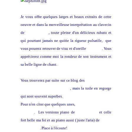
Je vous offre quelques larges et beaux extraits de cette
oeuvre et dans la merveilleuse interprétation au clavecin
de
Pierre Hantaï
, toute pleine d'un délicieux rubato et
qui pourtant jamais ne quitte la rigueur pulsatile, que
vous pourrez retouver de visu et d'oreille
ici-même
. Vous
apprécierez comme moi la rondeur de son instrument et
sa belle ligne de chant.
Vous trouverez par suite sur ce blog des
enregistrements
d'autres versions peu connues
, mais la toile en regorge
qui sont souvent superbes.
Pour n'en citer que quelques unes,
celle de Scott Ross au
clavecin
. Les versions piano de
Glenn Gould
et celle
fort belle ma foi et au piano aussi ( juste l'aria) de
Daniel
Baremboïm
. Place à l'écoute!