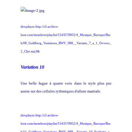
dewplayer:http://s3.archive-
host.com/membres/playlist/1543578952/4_Musique_Baroque/Bac
h/08_Goldberg_Variations_BWV_988__Variatio_7_a_1_Ovvero_
2_Clav.mp3&
Variation 10
Une belle fugue à quatre voix dans le style plus pur
assise sur des cellules rythmiques d'allure martiale.
dewplayer:http://s3.archive-
host.com/membres/playlist/1543578952/4_Musique_Baroque/Bac
h/11_Goldberg_Variations_BWV_988__Variatio_10_Fughetta_a_