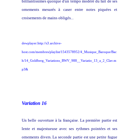
brillantissimes quoique d'un tempo modéré du fait de ses
ornements mesurés à caser entre notes piquées et
croisements de mains obligés...
dewplayer:http://s3.archive-
host.com/membres/playlist/1543578952/4_Musique_Baroque/Bac
h/14_Goldberg_Variations_BWV_988__Variatio_13_a_2_Clav.m
p3&
Variation 16
Un belle ouverture à la française. La première partie est
lente et majestueuse avec ses rythmes pointées et ses
ornements divers. La seconde partie est une petite fugue