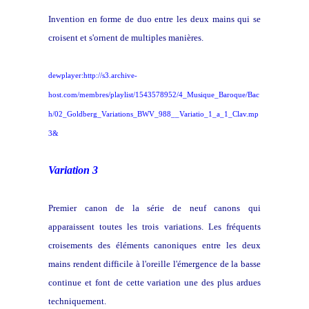
Invention en forme de duo entre les deux mains qui se
croisent et s'ornent de multiples manières.
dewplayer:http://s3.archive-
host.com/membres/playlist/1543578952/4_Musique_Baroque/Bac
h/02_Goldberg_Variations_BWV_988__Variatio_1_a_1_Clav.mp
3&
Variation 3
Premier canon de la série de neuf canons qui
apparaissent toutes les trois variations. Les fréquents
croisements des éléments canoniques entre les deux
mains rendent difficile à l'oreille l'émergence de la basse
continue et font de cette variation une des plus ardues
techniquement.