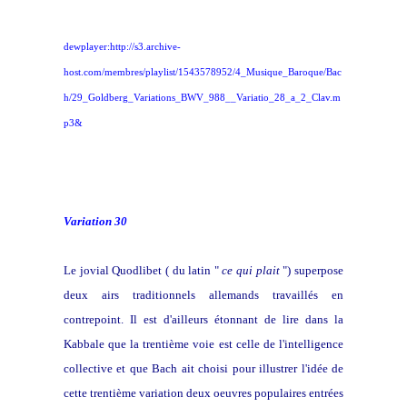
dewplayer:http://s3.archive-
host.com/membres/playlist/1543578952/4_Musique_Baroque/Bac
h/29_Goldberg_Variations_BWV_988__Variatio_28_a_2_Clav.m
p3&
Variation 30
Le jovial Quodlibet ( du latin "
ce qui plait
") superpose
deux airs traditionnels allemands travaillés en
contrepoint. Il est d'ailleurs étonnant de lire dans la
Kabbale que la trentième voie est celle de l'intelligence
collective et que Bach ait choisi pour illustrer l'idée de
cette trentième variation deux oeuvres populaires entrées