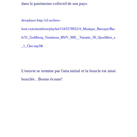
dans le patrimoine collectif de son pays.
dewplayer:http://s3.archive-
host.com/membres/playlist/1543578952/4_Musique_Baroque/Bac
h/31_Goldberg_Variations_BWV_988__Variatio_30_Quodlibet_a
_1_Clav.mp3&
L'oeuvre se termine par l'aria initial et la boucle est ainsi
bouclée... Bonne écoute!