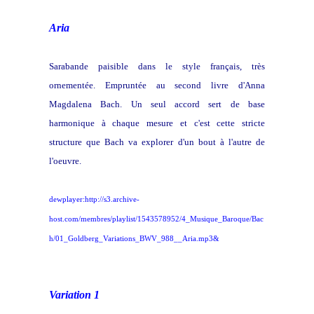
Aria
Sarabande paisible dans le style français, très
ornementée. Empruntée au second livre d'Anna
Magdalena Bach. Un seul accord sert de base
harmonique à chaque mesure et c'est cette stricte
structure que Bach va explorer d'un bout à l'autre de
l'oeuvre.
dewplayer:http://s3.archive-
host.com/membres/playlist/1543578952/4_Musique_Baroque/Bac
h/01_Goldberg_Variations_BWV_988__Aria.mp3&
Variation 1