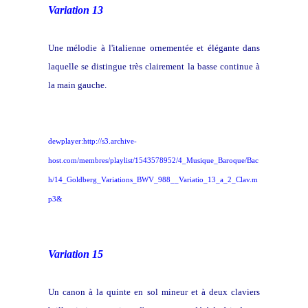
Variation 13
Une mélodie à l'italienne ornementée et élégante dans
laquelle se distingue très clairement la basse continue à
la main gauche.
dewplayer:http://s3.archive-
host.com/membres/playlist/1543578952/4_Musique_Baroque/Bac
h/14_Goldberg_Variations_BWV_988__Variatio_13_a_2_Clav.m
p3&
Variation 15
Un canon à la quinte en sol mineur et à deux claviers