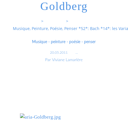
Goldberg
Entrevoixnues
>
Categories
>
Musique, Peinture, Poésie, Penser *52*: Bach *14*: les Vari
Musique - peinture - poésie - penser
20.05.2011
…
Par Viviane Lamarlère