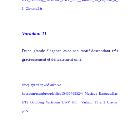
1_Clav.mp3&
Variation 11
D'une grande élégance avec son motif descendant très
gracieusement et délicatement orné.
dewplayer:http://s3.archive-
host.com/membres/playlist/1543578952/4_Musique_Baroque/Bac
h/12_Goldberg_Variations_BWV_988__Variatio_11_a_2_Clav.m
p3&