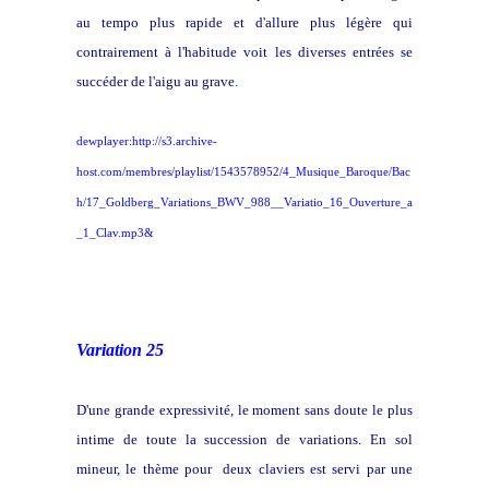
au tempo plus rapide et d'allure plus légère qui
contrairement à l'habitude voit les diverses entrées se
succéder de l'aigu au grave.
dewplayer:http://s3.archive-
host.com/membres/playlist/1543578952/4_Musique_Baroque/Bac
h/17_Goldberg_Variations_BWV_988__Variatio_16_Ouverture_a
_1_Clav.mp3&
Variation 25
D'une grande expressivité, le moment sans doute le plus
intime de toute la succession de variations. En sol
mineur, le thème pour deux claviers est servi par une